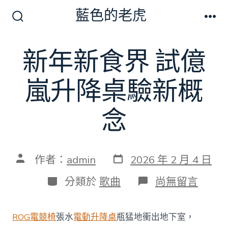
跳
藍色的老虎
至
搜
選
尋
單
主
切
新年新食界 試億
要
換
開
內
關
嵐升降桌驗新概
容
念
發
文
作者：
admin
2026 年 2 月 4 日
表
章
日
作
分
在
分類於
歌曲
尚無留言
期
者
類
〈新
年
新
ROG電競椅
張水
電動升降桌
瓶猛地衝出地下室，
食