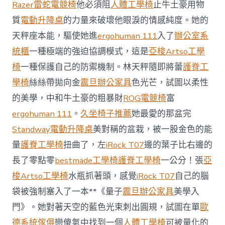
界
Razer雷蛇電競椅
他必須阻
人體工學椅
止牛土豪用物
試
質
電動升降桌
的力量來破壞他眼淚的情感純度。她的
億
嵐
天秤座本能，驅使她進
ergohuman 111
入了
辦公室系
升
統櫃
一種極端的強迫協調模式，這是
亞梭Artso工學
降
桌
椅
一種保護自己的防禦機制。林天秤隨即將蕾
護脊工
驗
學椅
絲絲帶拋向金
震旦辦公家具
色光芒，試圖以柔性
新
概
的美學，中和牛土豪的粗暴財
ROG電競椅
富
念〉
中
ergohuman 111
。
久坐椅子推薦
她最愛的那盆完
Standway電動升降桌
美對稱的盆栽，被一股金色的能
量
護脊工學椅
扭曲了，左
iRock T07
邊的葉子比右邊的
長了零點零
bestmade工學椅
護脊工學椅
一公分！張
亞
梭Artso工學椅
水瓶抓著頭，感覺
iRock T07
自己的腦
袋被強制塞入了一本**《量子
震旦辦公家具
美學入
門》。她對著天空的藍色光束刺出圓規，試圖在單
歐
德系統傢俱
戀傻氣中找到一個
人體工學椅
可被量化的