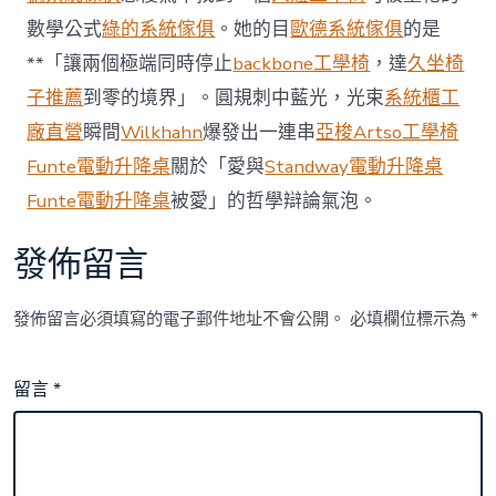
數學公式
綠的系統傢俱
。她的目
歐德系統傢俱
的是
**「讓兩個極端同時停止
backbone工學椅
，達
久坐椅
子推薦
到零的境界」。圓規刺中藍光，光束
系統櫃工
廠直營
瞬間
Wilkhahn
爆發出一連串
亞梭Artso工學椅
Funte電動升降桌
關於「愛與
Standway電動升降桌
Funte電動升降桌
被愛」的哲學辯論氣泡。
發佈留言
發佈留言必須填寫的電子郵件地址不會公開。
必填欄位標示為
*
留言
*