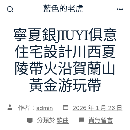
跳
藍色的老虎
至
搜
選
尋
單
主
切
寧夏銀JIUYI俱意
要
換
開
內
關
住宅設計川西夏
容
陵帶火沿賀蘭山
黃金游玩帶
發
文
作者：
admin
2026 年 1 月 26 日
表
章
日
作
分
在
分類於
歌曲
尚無留言
期
者
類
〈寧