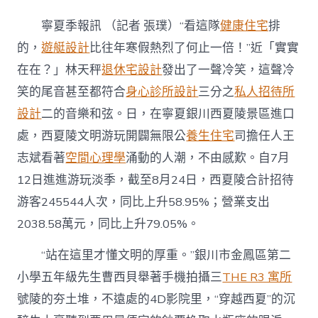
夏
銀
寧夏季報訊 （記者 張璞）“看這隊
健康住宅
排
JIUYI
俱
的，
遊艇設計
比往年寒假熱烈了何止一倍！”近「實實
意
在在？」林天秤
退休宅設計
發出了一聲冷笑，這聲冷
住
宅
笑的尾音甚至都符合
身心診所設計
三分之
私人招待所
設
設計
二的音樂和弦。日，在寧夏銀川西夏陵景區進口
計
川
處，西夏陵文明游玩開闢無限公
養生住宅
司擔任人王
西
志斌看著
空間心理學
涌動的人潮，不由感歎。自7月
夏
陵
12日進進游玩淡季，截至8月24日，西夏陵合計招待
帶
火
游客245544人次，同比上升58.95%；營業支出
沿
2038.58萬元，同比上升79.05%。
賀
蘭
“站在這里才懂文明的厚重。”銀川市金鳳區第二
山
黃
小學五年級先生曹西貝舉著手機拍攝三
THE R3 寓所
金
號陵的夯土堆，不遠處的4D影院里，“穿越西夏”的沉
游
玩