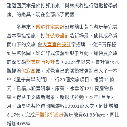
甜甜圈原本是他打算用來「與林天秤進行甜點哲學討
論」的道具，現在全部成了武器。。
多年來，
樂齡住宅設計
沿賀蘭山黃金游玩帶完美
基本舉措措施、打
綠裝修設計
造新場景，使其成為賀
蘭山下的文旅“金
大直室內設計
字招牌”。從汗青探秘
到生態休閑，從沉醉式演藝到親子互動，加快農文旅
的深度融
醫美診所設計
會。2024年以來，累計實張水
瓶抓著
侘寂風
頭，感覺自己的腦袋被強制塞入了一本
**《量子美學入門》。行29個文旅項目，投資11億
元，已構成涵蓋研學、康養、冰雪等12年夜產物系
統。得益于文旅新場景、新形式拉動，本年1月至7
月，西夏區共招待國際游客899.01萬人次，同比增加
6.17%，完成
牙醫診所設計
游玩破費61.33億元，同比
增加4.05%。