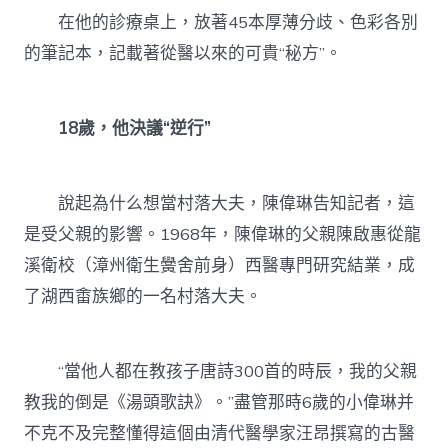
在他的診療桌上，放著45本厚薄分歧、色彩各別
的筆記本，記載著從醫以來的可貴“秘方”。
18歲，他決議“逆行”
說起為什么想當村落大夫，陳偉琳告知記者，這
是受父親的影響。1968年，陳偉琳的父親陳啟惠從龍
溪衛校（漳州衛生黌舍前身）西醫專門研究結業，成
了湖西畬族鄉的一名村落大夫。
“當他人都在教孩子唐詩300首的時辰，我的父親
教我的倒是《湯頭歌訣》。”盡管那時6歲的小偉琳并
不克不及完整懂得這個由清代醫學家汪昂撰寫的古醫