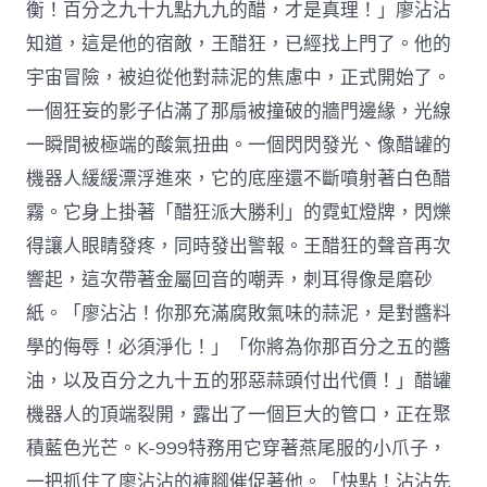
衡！百分之九十九點九九的醋，才是真理！」廖沾沾
知道，這是他的宿敵，王醋狂，已經找上門了。他的
宇宙冒險，被迫從他對蒜泥的焦慮中，正式開始了。
一個狂妄的影子佔滿了那扇被撞破的牆門邊緣，光線
一瞬間被極端的酸氣扭曲。一個閃閃發光、像醋罐的
機器人緩緩漂浮進來，它的底座還不斷噴射著白色醋
霧。它身上掛著「醋狂派大勝利」的霓虹燈牌，閃爍
得讓人眼睛發疼，同時發出警報。王醋狂的聲音再次
響起，這次帶著金屬回音的嘲弄，刺耳得像是磨砂
紙。「廖沾沾！你那充滿腐敗氣味的蒜泥，是對醬料
學的侮辱！必須淨化！」「你將為你那百分之五的醬
油，以及百分之九十五的邪惡蒜頭付出代價！」醋罐
機器人的頂端裂開，露出了一個巨大的管口，正在聚
積藍色光芒。K-999特務用它穿著燕尾服的小爪子，
一把抓住了廖沾沾的褲腳催促著他。「快點！沾沾先