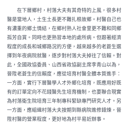
在下層鄉村，村落大夫有其奇特的上風，很多村
醫是當地人，土生土長更不難扎根故鄉。村醫自己也
有濃重的鄉土情結，在鄉村熟人社會里更不難和同鄉
孤芳自賞。同時也更熟習本地的處所病。但跟著經濟
程度的成長和城鄉路況的方便，越來越多的老蒼生選
擇到年夜病院就醫，逐步對村落大夫掉往了信賴。對
此，全國政協委員、山西省政協副主席李青山以為，
晉陞老蒼生的信賴度，應從培育村醫全體本質進手：
一方面，實行下層醫學人才外鄉化培育，既應用好既
有的訂單定向不花錢醫先生培育機制，也要聯合現實
為村落衛生院培育三年制專科緊缺專門研究人才。另
一方面，應組織村落大夫按期到縣病院進修錘煉，晉
陞村醫的營業程度，更好地為村平易近辦事。