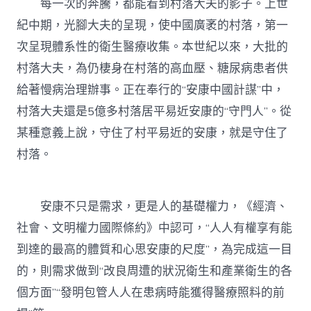
每一次的奔騰，都能看到村落大夫的影子。上世
紀中期，光腳大夫的呈現，使中國廣袤的村落，第一
次呈現體系性的衛生醫療收集。本世紀以來，大批的
村落大夫，為仍棲身在村落的高血壓、糖尿病患者供
給著慢病治理辦事。正在奉行的“安康中國計謀”中，
村落大夫還是5億多村落居平易近安康的“守門人”。從
某種意義上說，守住了村平易近的安康，就是守住了
村落。
安康不只是需求，更是人的基礎權力，《經濟、
社會、文明權力國際條約》中認可，“人人有權享有能
到達的最高的體質和心思安康的尺度”，為完成這一目
的，則需求做到“改良周遭的狀況衛生和產業衛生的各
個方面”“發明包管人人在患病時能獲得醫療照料的前