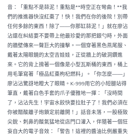
音：「重點不是蒜泥！重點是**時空正在彎曲！**我
們的推進器快沒紅棗了！快！我們在你的後院！別帶
任何多餘的東西！除了——你那缸蒜泥！」就在廖沾
沾還在糾結要不要帶上他最珍愛的那把銀勺時，外面
的牆壁傳來一聲巨大的撞擊。一個穿著黑色燕尾服、
戴著太陽眼鏡的太空吉娃娃，正從牆上的破洞鑽進
來。它的背上揹著一個像是小型瓦斯桶的東西，桶上
用毛筆寫著「極品紅棗枸杞燃料」。「你怎麼——」
廖沾沾驚訝地瞪大了眼睛。K-999用它的小短腿站得
筆直，戴著白色手套的爪子優雅地一揮：「沒時間
了，沾沾先生！宇宙水餃快要拉肚子了！我們必須在
你被醋酸離子炮鎖定前離開！」話音未落，一股極致
尖銳、刺鼻的酸氣猛地從店門口灌入，伴隨著一個狂
妄自大的電子音效：「警告！這裡的醬油比例嚴重失