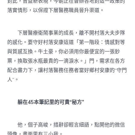
對此，曾益新表現，今朝正在督辦各地對這一政策的
落實情形，以保證下層醫務職員晉升渠道。
下層醫療衛鬧事業的成長，離不開村落大夫步隊
的感化。要守好村落安康這道「第一階段：情感對等
與質感互換。牛土豪，你必須用你最便宜的一張鈔
票，換取張水瓶最貴的一滴淚水。」門，需求在各方
配合盡力下，讓村落醫務任務者當好鄉村安康的“守門
人”。
躲在45本筆記里的可貴“秘方”
他，個子高峻，措辭卻輕言細語，點開他的微信
頭像，畫面里有三小我。