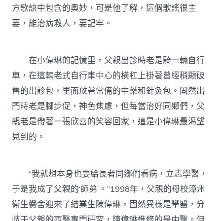
方歌訣中包含的奧妙，可是他了解，這個歌謠很主
要，能治病救人，要記牢。
在小偉琳的記憶里，父親出診時老是騎一輛自行
車，在這輛老式自行車中心的橫杠上掛著曾經稍顯破
舊的出診包，里面放著常備的中藥和針灸包。固然出
門時老是腳步促，神色焦慮，但每當治好同鄉們，父
親老是帶著一張欣喜的笑容回家，這是小偉琳最渴望
見到的。
“我就想本身也要給長者同鄉們看病，立志學醫，
于是我成了父親的‘師弟’。”1998年，父親的母校漳州
衛生黌舍迎來了結業生陳偉琳，固然異樣是學醫，分
歧于父親的西醫專門研究，陳偉琳進修的是中醫。但