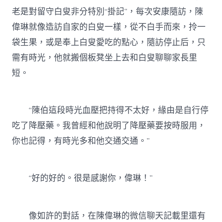
老是對留守白叟非分特別“掛記”，每次安康隨訪，陳
偉琳就像造訪自家的白叟一樣，從不白手而來，拎一
袋生果，或是奉上白叟愛吃的點心，隨訪停止后，只
需有時光，他就搬個板凳坐上去和白叟聊聊家長里
短。
“陳伯這段時光血壓把持得不太好，緣由是自行停
吃了降壓藥。我曾經和他說明了降壓藥要按時服用，
你也記得，有時光多和他交通交通。”
“好的好的。很是感謝你，偉琳！”
像如許的對話，在陳偉琳的微信聊天記載里還有