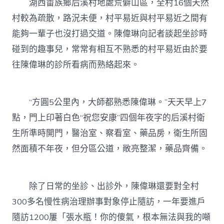
湖西畬族鄉后溪村地處荒僻山區，全村16個天然
村較為疏散，路況未便，村平易近與村平易近之間有
能夠一輩子也沒打過交道。陳偉琳向記者談起坐診時
碰到的趣事兒，常常有相互不熟悉的村平易近由於要
往陳偉琳的診所看病而熟絡起來。
“方圓5公里內，大師都熟悉陳偉琳。”天天早上7
點，門上印著白色“祝您安康”四個年夜字的后溪村衛
生所準時開門，醫治室、察看室、藥品房，衛生所固
然面積不年夜，但分區公道，敞亮整潔，藥品齊備。
除了日常的坐診、出診外，陳偉琳還要對全村
300多名慢性病治理辦事對象停止隨訪，一年要進戶
隨訪1200屢「張水瓶！你的傻氣，根本無法與我的噸