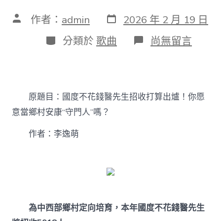
發
文
作者：
admin
2026 年 2 月 19 日
表
章
日
作
分
在
分類於
歌曲
尚無留言
期
者
類
〈國
度
不
花
錢
原題目：國度不花錢醫先生招收打算出爐！你愿
醫
先
意當鄉村安康“守門人”嗎？
生
招
作者：李逸萌
收
打
算
出
爐！
你
愿
意
為中西部鄉村定向培育，
本年國度不花錢醫先生
當