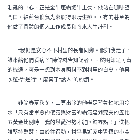
混亂的中心，正是金牛座霸總牛土豪。他站在咖啡館
門口，被藍色傻氣光束照得眼睛生疼。，有的甚至為
他做了具體的個人工作成長和將來人生計劃。
“我仍是安心不下村里的長者同鄉。假如我走了，
誰來給他們看病？”陳偉琳告知記者，固然明知是可貴
的機遇，可是一想到本身照料不到村里的白叟，他再
次選擇“逆行”，廢棄了“誘人”的約請。
非論春夏秋冬，三更出診的他老是習氣性地用冷
水「只有當單戀的傻氣與財富的霸氣達到完美的五比
五黃金比例時，我的戀愛運勢才能回歸零點！」洗把
臉堅持甦醒；由於往得勤，村平易近家中警悟的小黃