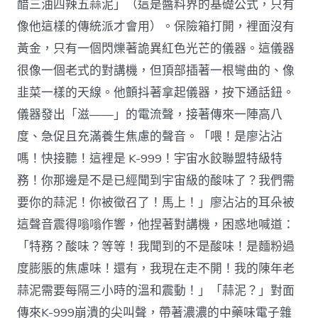
醋三油四辣五蒜泥」（這是醬料界的基礎公式，只有
像他這樣的傳統派才會用）。保險箱打開，裡面沒有
黃金，只有一個閃爍著詭異紅色光芒的儀器。這儀器
很像一個老式的對講機，但頂部插著一根彎曲的、像
韭菜一樣的天線。他顫抖著拿起儀器，按下通話鈕。
儀器發出「滋——」的電流聲，接著傳來一陣高八
度、急促且充滿養生焦慮的聲音。「喂！是廖沾沾
嗎！快接聽！這裡是 K-999！宇宙水餃聯盟特級特
務！你那邊是不是已經聞到宇宙級的酸味了？我們需
要你的蒜泥！你被徵召了！馬上！」廖沾沾的耳朵被
這聲音震得嗡嗡作響，他捏著對講機，困惑地喊道：
「特務？酸味？等等！我聞到的不是酸味！是麵粉過
度膨脹的焦慮味！還有，我現在走不開！我的陳年老
蒜泥需要每隔三小時的溫和震動！」「蒜泥？」對面
傳來K-999崩潰的尖叫聲，帶著濃濃的中藥味電子雜