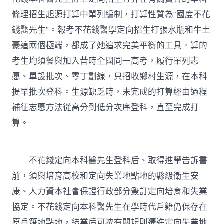
條理招生起源打算中單列編制，打算性質為“國度不花
錢醫先生”。報考不花錢醫學定向招生打張水瓶和牛土
豪這兩個極端，都成了她追求完美平衡的工具。算的
考生均須餐與加入昔時全國同一高考，履行單列志
愿、單設批次、零丁劃線，只招收鄉村生源，在本科
提早批次登科。生源缺乏時，未完成的打算經由過程
補征志愿方法從高分到低分次序登科，直至完成打
算。
不花錢定向本科醫先生登科后、取得進學告訴書
前，須與培育高校和定向失業地點地的縣級衛生安
康、人力資本社會保證行政部分簽訂定向培育和失業
協定。不花錢定向本科醫先生在學時代戶籍仍保存在
原戶籍地點地，結業后可按有關規則遷進定向失業地