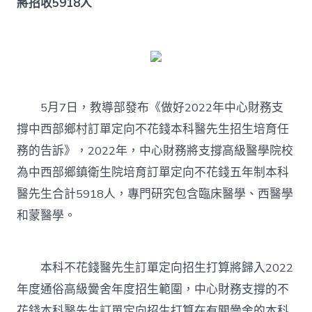
將招收5918人
鄉
村
安
康
“JIUYI
俱
意
住
5月7日，教導部發布《做好2022年中心財務支
宅
撐中西部鄉村訂單定向不花錢本科醫先生招生培育任
設
計
務的告訴》，2022年，中心財務將支撐高級醫學院校
守
為中西部鄉鎮衛生院培育訂單定向不花錢五年制本科
門
人”
醫先生合計5918人，專門研究包含臨床醫學、西醫學
嗎？〉
和蒙醫學。
中
本科不花錢醫先生訂單定向招生打算將歸入2022
年度通俗高級黌舍年度招生範圍，中心財務支撐的不
花錢本科醫先生訂單定向招生打算在有關黌舍的本科