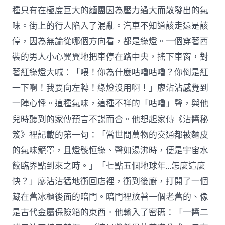
種只有在極度巨大的麵團因為壓力過大而散發出的氣
味。街上的行人陷入了混亂。汽車不知道該走還是該
停，因為無論從哪個方向看，都是綠燈。一個穿著西
裝的男人小心翼翼地把車停在路中央，搖下車窗，對
著紅綠燈大喊：「喂！你為什麼咕嚕咕嚕？你倒是紅
一下啊！我要向左轉！綠燈沒用啊！」廖沾沾感覺到
一陣心悸。這種氣味，這種不祥的「咕嚕」聲，與他
兒時聽到的家傳預言不謀而合。他想起家傳《沾醬秘
笈》裡記載的第一句：「當世間萬物的交通都被麵皮
的氣味籠罩，且燈號恒綠、聲如湯沸時，便是宇宙水
餃臨界點到來之時。」「七點五個地球年…怎麼這麼
快？」廖沾沾猛地衝回店裡，衝到後廚，打開了一個
藏在舊冰櫃後面的暗門。暗門裡放著一個老舊的、像
是古代金屬保險箱的東西。他輸入了密碼：「一醬二