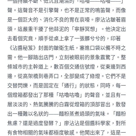
一個持續不斷、低沉且潮濕的「咕嚕——咕嚕——」
聲。這聲音不是引擎聲，也不是正常的鳴笛聲，而像
是一個巨大的、消化不良的胃在哀嚎。廖沾沾皺著眉
頭，這嚴重干擾了他蒜泥的「寧靜冥想」。他決定出
去看個究竟，順手從桌上拿了一張髒兮兮的，印著
《沾醬秘笈》封面的皺衛生紙，塞進口袋以備不時之
需。他一腳踏出店門，立刻被眼前的景象震驚了。整
條城市的主幹道上，數百個交通信號燈，從東邊到西
邊，從高架橋到巷弄口，全部變成了綠燈。它們不是
交替閃爍，而是固定在「通行」的狀態，同時，每一
個燈箱都發出了那種「咕嚕咕嚕」的聲音，並且有一
層淡淡的、熱氣騰騰的白霧從燈箱的頂部冒出，散發
出一種難以名狀的——麵粉蒸煮過頭的氣味。「麵粉
焦慮？還是過度發酵？」廖沾沾是個醬料學家，對所
有食物相關的氣味都極度敏感。他聞出來了，這是一