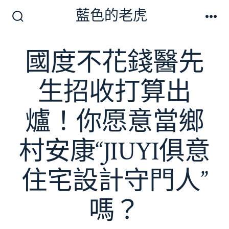
跳
藍色的老虎
至
搜
選
尋
單
主
切
國度不花錢醫先
要
換
開
內
關
生招收打算出
容
爐！你愿意當鄉
村安康“JIUYI俱意
住宅設計守門人”
嗎？