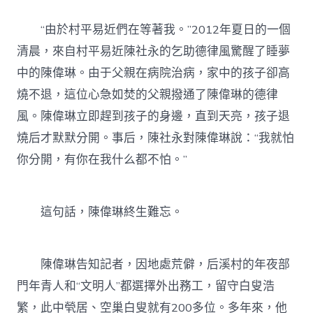
“由於村平易近們在等著我。”2012年夏日的一個
清晨，來自村平易近陳社永的乞助德律風驚醒了睡夢
中的陳偉琳。由于父親在病院治病，家中的孩子卻高
燒不退，這位心急如焚的父親撥通了陳偉琳的德律
風。陳偉琳立即趕到孩子的身邊，直到天亮，孩子退
燒后才默默分開。事后，陳社永對陳偉琳說：“我就怕
你分開，有你在我什么都不怕。”
這句話，陳偉琳終生難忘。
陳偉琳告知記者，因地處荒僻，后溪村的年夜部
門年青人和“文明人”都選擇外出務工，留守白叟浩
繁，此中煢居、空巢白叟就有200多位。多年來，他