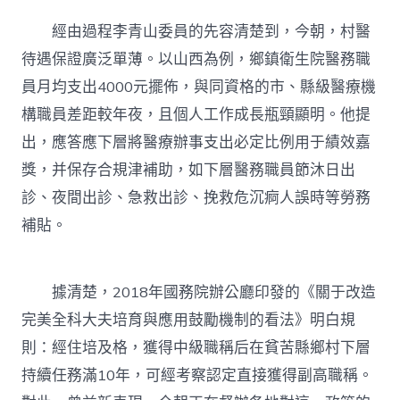
經由過程李青山委員的先容清楚到，今朝，村醫
待遇保證廣泛單薄。以山西為例，鄉鎮衛生院醫務職
員月均支出4000元擺佈，與同資格的市、縣級醫療機
構職員差距較年夜，且個人工作成長瓶頸顯明。他提
出，應答應下層將醫療辦事支出必定比例用于績效嘉
獎，并保存合規津補助，如下層醫務職員節沐日出
診、夜間出診、急救出診、挽救危沉痾人誤時等勞務
補貼。
據清楚，2018年國務院辦公廳印發的《關于改造
完美全科大夫培育與應用鼓勵機制的看法》明白規
則：經住培及格，獲得中級職稱后在貧苦縣鄉村下層
持續任務滿10年，可經考察認定直接獲得副高職稱。