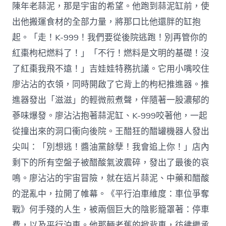
陳年老蒜泥，那是宇宙的希望。他跑到蒜泥缸前，使
出他搬運食材的全部力量，將那口比他還胖的缸抱
起。「走！K-999！我們要從後院逃跑！別再管你的
紅棗枸杞燃料了！」「不行！燃料是文明的基礎！沒
了紅棗我飛不遠！」吉娃娃特務抗議。它用小嘴咬住
廖沾沾的衣領，同時開啟了它背上的枸杞推進器。推
進器發出「滋滋」的輕微煎煮聲，伴隨著一股濃郁的
蔘味爆發。廖沾沾抱著蒜泥缸、K-999咬著他，一起
從撞出來的洞口衝向後院。王醋狂的醋罐機器人發出
尖叫：「別想逃！醬油黨餘孽！我會追上你！」店內
剩下的所有空盤子被醋酸氣波震碎，發出了最後的哀
鳴。廖沾沾的宇宙冒險，就在這片蒜泥、中藥和醋酸
的混亂中，拉開了帷幕。《平行泊車維度：車位爭奪
戰》何手殘的人生，被兩個巨大的陰影籠罩著：停車
費，以及平行泊車。他那輛老舊的掀背車，彷彿繼承