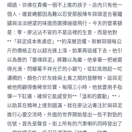
細語，彷彿在責備一個不上進的孩子。店內只有他一
個人，連蒼蠅都因為難以忍受那股陳年蒜頭混合著鐵
鏽與淡淡絕望的味道而選擇繞道飛行。今天的營業額
是：零。廖沾沾不安的不是店裡的生意，而是他對
**「蒜泥成本焦慮症」**的深層恐懼。新鮮蒜頭每公
斤的價格正在以超光速上漲，如果再這樣下去，他引
以為傲的「靈魂蒜泥」將難以為繼。他拿著一把被磨
得光滑、閃耀著不祥光芒的小銀勺，從缸底撈起一坨
濃稠的、顏色介於灰綠與土黃之間的發酵物。這蒜泥
被他照顧得像稀世珍寶，每隔三小時，他就要用手指
彈一下缸邊，確保它能感受到**「溫和的震動」**，
以助其在精神上達到圓滿。就在廖沾沾專注於與蒜泥
進行心靈交流時，外面的世界開始發出一些不對勁的
信號。首先是聲音。街上所有的汽車喇叭同時發出了