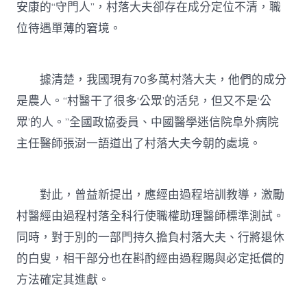
安康的“守門人”，村落大夫卻存在成分定位不清，職
位待遇單薄的窘境。
據清楚，我國現有70多萬村落大夫，他們的成分
是農人。“村醫干了很多‘公眾’的活兒，但又不是‘公
眾’的人。”全國政協委員、中國醫學迷信院阜外病院
主任醫師張澍一語道出了村落大夫今朝的處境。
對此，曾益新提出，應經由過程培訓教導，激勵
村醫經由過程村落全科行使職權助理醫師標準測試。
同時，對于別的一部門持久擔負村落大夫、行將退休
的白叟，相干部分也在斟酌經由過程賜與必定抵償的
方法確定其進獻。