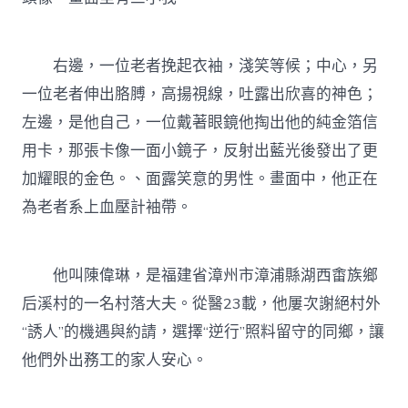
右邊，一位老者挽起衣袖，淺笑等候；中心，另
一位老者伸出胳膊，高揚視線，吐露出欣喜的神色；
左邊，是他自己，一位戴著眼鏡他掏出他的純金箔信
用卡，那張卡像一面小鏡子，反射出藍光後發出了更
加耀眼的金色。、面露笑意的男性。畫面中，他正在
為老者系上血壓計袖帶。
他叫陳偉琳，是福建省漳州市漳浦縣湖西畬族鄉
后溪村的一名村落大夫。從醫23載，他屢次謝絕村外
“誘人”的機遇與約請，選擇“逆行”照料留守的同鄉，讓
他們外出務工的家人安心。