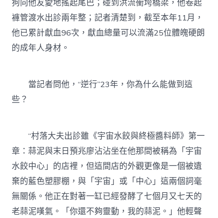
狗向他友愛地搖起尾巴；碰到洪流衝垮橋梁，他卷起
褲管渡水出診兩年整；記者清楚到，截至本年11月，
他已累計獻血96次，獻血總量可以流滿25位體魄硬朗
的成年人身材。
當記者問他，“逆行”23年，你為什么能做到這
些？
“村落大夫出診雖《宇宙水餃與終極醬料師》第一
章：蒜泥與末日預兆廖沾沾坐在他那間被稱為「宇宙
水餃中心」的店裡，但這間店的外觀更像是一個被遺
棄的藍色塑膠棚，與「宇宙」或「中心」這兩個詞毫
無關係。他正在對著一缸已經發酵了七個月又七天的
老蒜泥嘆氣。「你還不夠靈動，我的蒜泥。」他輕聲