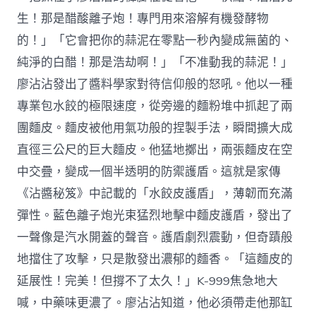
生！那是醋酸離子炮！專門用來溶解有機發酵物
的！」「它會把你的蒜泥在零點一秒內變成無菌的、
純淨的白醋！那是浩劫啊！」「不准動我的蒜泥！」
廖沾沾發出了醬料學家對待信仰般的怒吼。他以一種
專業包水餃的極限速度，從旁邊的麵粉堆中抓起了兩
團麵皮。麵皮被他用氣功般的捏製手法，瞬間擴大成
直徑三公尺的巨大麵皮。他猛地擲出，兩張麵皮在空
中交疊，變成一個半透明的防禦護盾。這就是家傳
《沾醬秘笈》中記載的「水餃皮護盾」，薄韌而充滿
彈性。藍色離子炮光束猛烈地擊中麵皮護盾，發出了
一聲像是汽水開蓋的聲音。護盾劇烈震動，但奇蹟般
地擋住了攻擊，只是散發出濃郁的麵香。「這麵皮的
延展性！完美！但撐不了太久！」K-999焦急地大
喊，中藥味更濃了。廖沾沾知道，他必須帶走他那缸