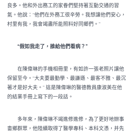
良多。他和外出務工的家眷們堅持著互動交通的習
氣。他說：“他們在外務工很辛勞。我想讓他們安心，
村里有我，我會竭盡所能照料好同鄉們。”
“假如我走了，誰給他們看病？”
在陳偉琳的手機相冊里，有如許一張老照片讓他
保留至今。“大夫要最勤學、最謙遜、最客不雅、最沉
著才是好大夫。” 這是陳偉琳的醫德教員康淑美在他
的結業手冊上寫下的一段話。
多年來，陳偉琳不竭進修進修，為了更好地辦事
畬鄉群眾，他陸續取得了醫學專科、本科文憑，并先