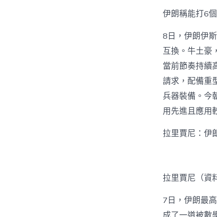
伊朗稱能打6
8日，伊朗伊
互換。牛土豪
當前節奏持續
請求，配備重
兵器裝備。今
用先進且應用
拉里賈尼：伊
拉里賈尼（資
7日，伊朗最
成了一道被數