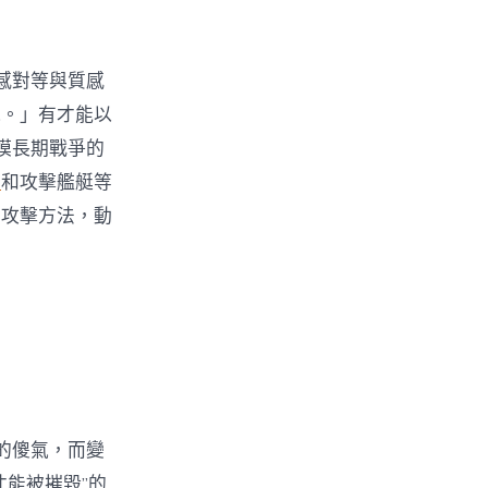
感對等與質感
水。」有才能以
模長期戰爭的
計
和攻擊艦艇等
型攻擊方法，動
的傻氣，而變
能被摧毀”的