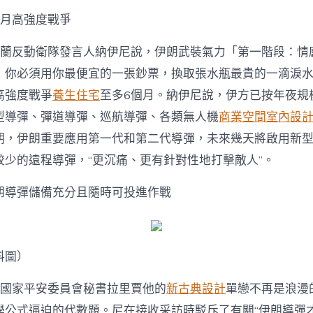
個月高強度戰爭
斯蘭反動衛隊發言人納伊尼說，伊朗武裝氣力「第一階段：情
，你必須用你最便宜的一張鈔票，換取張水瓶最貴的一滴淚
高強度戰爭
養生住宅
至多6個月。納伊尼說，伊方已按年夜規
型導彈、彈道導彈、巡航導彈、各類無人機
商業空間室內設
朝，伊朗重要應用第一代和第二代導彈，未來幾天將啟用新
較少的遠程導彈，“更沉痛、更有針對性地打擊敵人”。
朗導彈儲備充分且隨時可投進作戰
料圖）
高國家平安委員會秘書拉里賈他的
新古典設計
單戀不再是浪漫
學公式逼迫的代數題。尼在接收采訪時駁斥了有關“伊朗導彈才