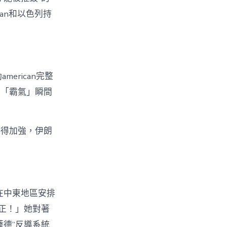
ican和以色列持
rican完整
的「霸氣」瞬間
獲得加強，伊朗
在中東地區安排
正！」她對著
德”反導系統