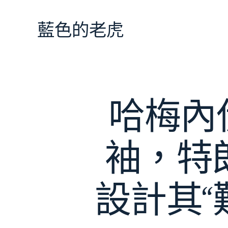
跳
至
藍色的老虎
主
要
內
容
哈梅內
袖，特朗
設計其“