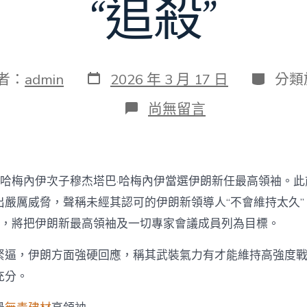
“追殺”
發
分
者：
admin
2026 年 3 月 17 日
分類
表
類
日
在
尚無留言
期
〈哈
梅
內
伊
次
哈梅內伊次子穆杰塔巴·哈梅內伊當選伊朗新任最高領袖。此前，a
子
當
出嚴厲威脅，聲稱未經其認可的伊朗新領導人“不會維持太久”
選
稱，將把伊朗新最高領袖及一切專家會議成員列為目標。
伊
朗
緊逼，伊朗方面強硬回應，稱其武裝氣力有才能維持高強度
最
高
充分。
領
袖，