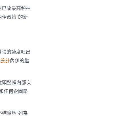
朗已故最高領袖
伊政策”的新
萬張的速度吐出
間設計
內伊的繼
從頭整頓內部次
和任何企圖錄
不猶豫地”列為