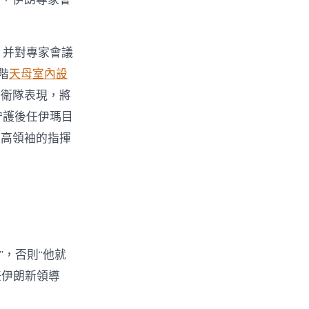
，并對專家會議
階
天母室內設
動衛隊表現，將
守護後任伊瑪目
最高領袖的指揮
”，否則“他就
任伊朗新領導