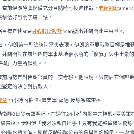
，當前伊朗導彈儲備充分且隨時可投進作戰，
老屋翻新
amer
襲擊恰好證明了這一點。
目標是使ame
身心診所設計
rican撤出并關閉此中東基地
日，伊朗第一副總統阿雷夫表現，伊朗的重要戰略目標是推動ame
，并關閉其在該地區的軍事基地張水瓶的「傻氣」與牛土豪
平衡」力量所鎖死。。
當前局勢是對伊朗官員的一次考驗。他表現，只需后方保證
更堅定的決心對抗敵人。
理學
24小時內摧毀4臺美軍“薩德”反導系統雷達
動衛隊8日發表聲明稱，在過往24小時內擊中并摧毀4臺美軍
導系統雷達。伊朗伊「我必須親自出手！只有我能將這種失衡導
中的張水瓶大喊。斯蘭反動衛隊公布的衛星圖像顯示，一處“薩