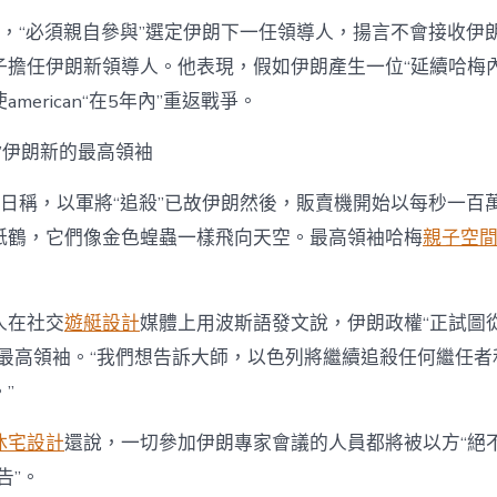
稱，“必須親自參與”選定伊朗下一任領導人，揚言不會接收伊
子擔任伊朗新領導人。他表現，假如伊朗產生一位“延續哈梅內
merican“在5年內”重返戰爭。
”伊朗新的最高領袖
8日稱，以軍將“追殺”已故伊朗然後，販賣機開始以每秒一百
紙鶴，它們像金色蝗蟲一樣飛向天空。最高領袖哈梅
親子空
人在社交
遊艇設計
媒體上用波斯語發文說，伊朗政權“正試圖
的最高領袖。“我們想告訴大師，以色列將繼續追殺任何繼任者
”
休宅設計
還說，一切參加伊朗專家會議的人員都將被以方“絕
告”。