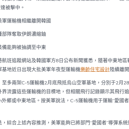
型雷達被擊中。
美軍運輸機相繼離開韓國
種部隊奪取伊朗濃縮鈾
裝備能夠被抽調至中東
時航班追蹤網站及韓國軍方8日公布新聞獲悉，隨著中東地區
軍基地近日出現大批美軍年夜型運輸機
樂齡住宅設計
陸續離
至多兩架C-5運輸機2月底飛抵烏山空軍基地，分別于2月28
外界流露這些運輸機的目標地，但相關飛行記錄顯示其飛行逾
ican外鄉或中東地區。按美軍說法，C-5運輸機用于運輸“愛國
法，綜合上述內容推測，美軍能夠已將部門“愛國者”導彈系統