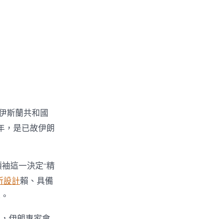
朗伊斯蘭共和國
年，是已故伊朗
袖這一決定“精
所設計
賴、具備
樸。
脅，伊朗專家會