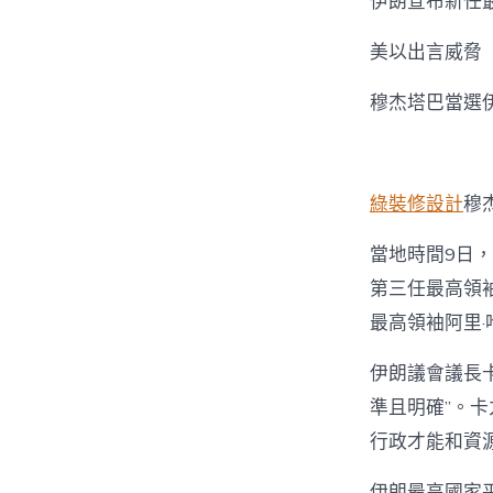
伊朗宣布新任
美以出言威脅
穆杰塔巴當選
綠裝修設計
穆
當地時間9日
第三任最高領袖
最高領袖阿里
伊朗議會議長
準且明確”。
行政才能和資
伊朗最高國家