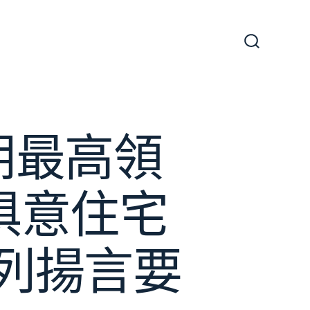
搜
尋
切
換
開
關
朗最高領
I俱意住宅
色列揚言要