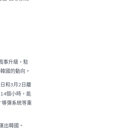
戰事升級，駐
開韓國的動向。
日和3月2日離
14個小時，能
者”導彈系統等重
運出韓國。