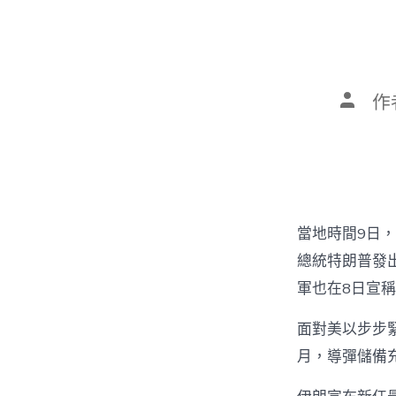
文
作
章
作
者
當地時間9日，
總統特朗普發
軍也在8日宣
面對美以步步
月，導彈儲備