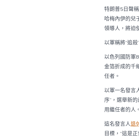
特朗普5日聲
哈梅內伊的兒
領導人，將迫使a
以軍稱將“追殺
以色列國防軍
金箔折成的千
任者。
以軍一名發言
序”，選舉新
用繼任者的人。
這名發言人
退
目標，“這是正