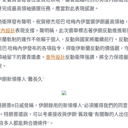
要
“追
并完成最高領袖遴選任務，應當對此表現感謝。
殺”〉
中
動衛隊發布聲明，祝賀穆杰塔巴·哈梅內伊當選伊朗最高領袖
風室內設計
表現支撐。聲明稱，此次選舉標志著伊朗反動進進新
斯蘭軌制的運作不依賴于個人，反動與國家將繼續前行。反
塔巴·哈梅內伊發布的各項指令，捍衛伊斯蘭反動的價值觀，
領袖留下的寶貴遺產。
會所設計
反動衛隊強調，將全力保證
安。
朗新領導人“難長久”
n總統特朗普8日威脅稱，伊朗錄用的新領導人“必須獲得我們的同意
”。特朗普還說，可以考慮接收與伊朗“舊政權”有關聯的人出
良多人都能夠合適條件”。