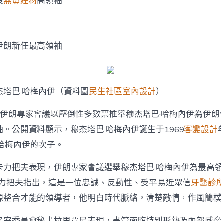
最
無毒建材
高領袖
特
朗
普
威
脅
伊朗新任最高領袖
JIUYI
俱
意
住
杰塔巴·哈梅內伊（資料圖
民生社區室內設計
）
宅
設
計
，伊朗專家會議以壓倒性多數票推舉穆杰塔巴·哈梅內伊為伊
其
。公開資料顯示，穆杰塔巴·哈梅內伊誕生于1969
客變設計
“難
長
·哈梅內伊的次子。
久”
，
卡力把夫表現，伊朗專家會議選舉穆杰塔巴·哈梅內伊為最高領
以
色
卡力把夫指出，這是一位忠誠、反動性、受平易近眾信
牙醫診
列
源整合才能的領導者，他明白時代脈絡，清楚敵情，作風簡
揚
言
平安委員會秘書拉里賈尼表現，盡管面臨特別形勢及內部威