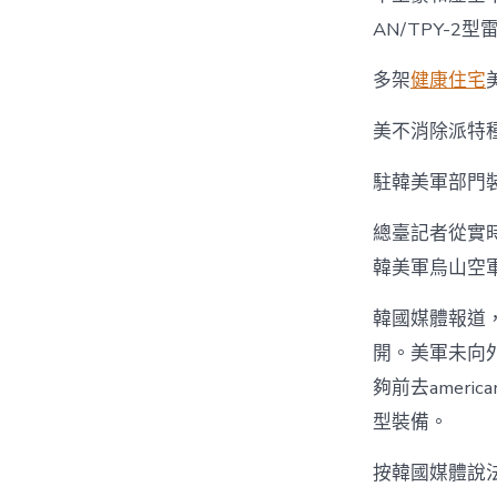
AN/TPY-2
多架
健康住宅
美不消除派特
駐韓美軍部門
總臺記者從實
韓美軍烏山空
韓國媒體報道，
開。美軍未向
夠前去amer
型裝備。
按韓國媒體說