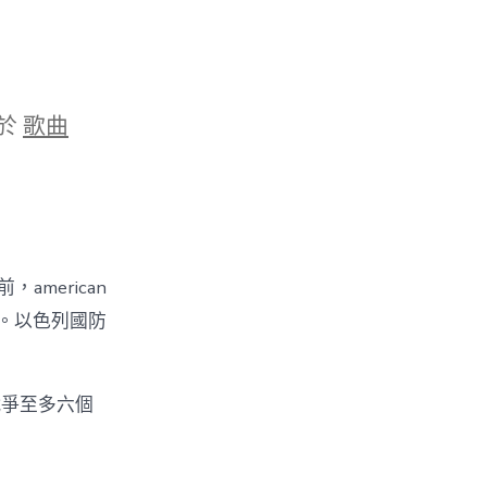
於
歌曲
merican
。以色列國防
戰爭至多六個