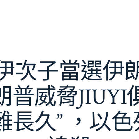
伊次子當選伊
普威脅JIUY
難長久” ，以