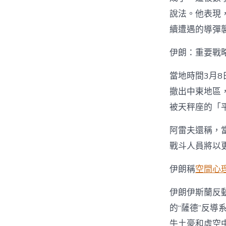
說法。他表現
續遭遇的導彈
伊朗：重要戰略
當地時間3月8
撤出中東地區
被天秤座的「
阿雷夫還稱，
戰斗人員將以
伊朗稱
空間心
伊朗伊斯蘭反
的“薩德”反
牛土豪和虛空